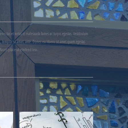
senectus et netus et malesuada fames ac turpis egestas. Vestibulum
get, tempor sit amet, ante. Donec eu libero sit amet quam egestas
Mauris placerat eleifend leo.