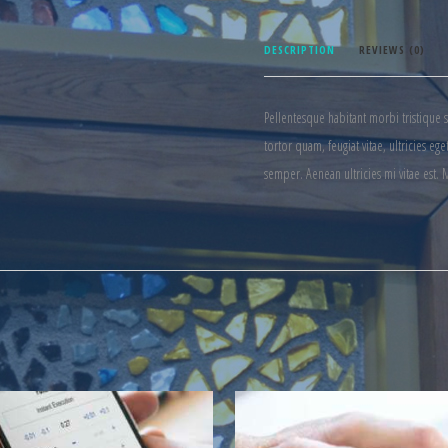
DESCRIPTION
REVIEWS (0)
Pellentesque habitant morbi tristique 
tortor quam, feugiat vitae, ultricies e
semper. Aenean ultricies mi vitae est. 