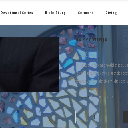
Devotional Series
Bible Study
Sermons
Giving
HAPPY NINJA
$
18.00
Pellentesque habitant morbi tristique 
tortor quam, feugiat vitae, ultricies e
semper. Aenean ultricies mi vitae est. 
Categories:
Clothing
,
T-shirts