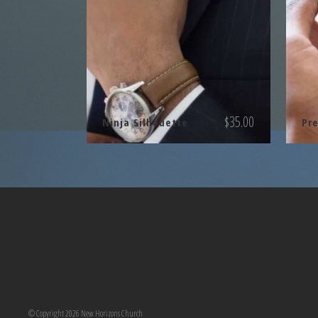
$
35.00
Ninja Silhouette
Pr
© Copyright 2026 New Horizons Church