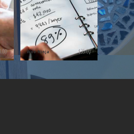
0.00
$
35.00
Woo Ninja