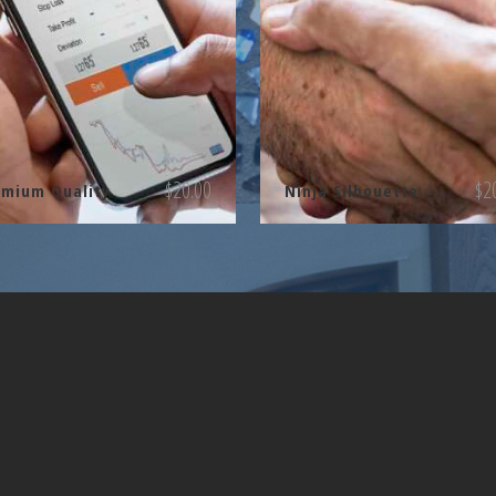
$
20.00
$
2
emium Quality
Ninja Silhouette