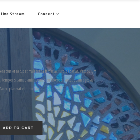
Live Stream
Connect
senectus et netus et malesuada fames ac turpis egestas. Vestibulum
get, tempor sit amet, ante. Donec eu libero sit amet quam egestas
Mauris placerat eleifend leo.
ADD TO CART