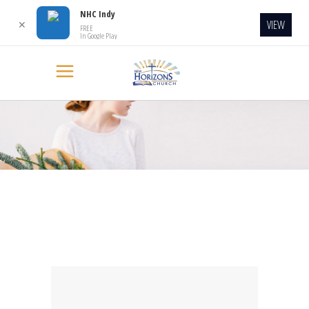
NHC Indy
VIEW
✕
FREE
In Google Play