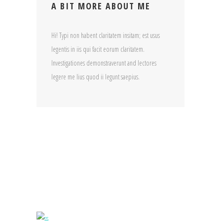
A BIT MORE ABOUT ME
Hi! Typi non habent claritatem insitam; est usus
legentis in iis qui facit eorum claritatem.
Investigationes demonstraverunt and lectores
legere me lius quod ii legunt saepius.