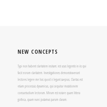
NEW CONCEPTS
Typi non habent claritatem insitam; est usus legentis in iis qui
facit eorum claritatem. Investigationes demonstraverunt
lectores legere me lius quod ii legunt saepius. Claritas est
etiam processus dynamicus, qui sequitur mutationem
consuetudium lectorum. Mirum est notare quam littera
gothica, quam nunc putamus parum claram.